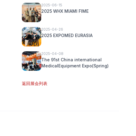
2025-06-15
2025 WHX MIAMI FIME
2025-04-26
2025 EXPOMED EURASIA
2025-04-08
The 91st China international
MedicalEquipment Expo(Spring)
返回展会列表