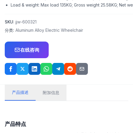
Load & weight: Max load 135KG; Gross weight 25.58KG; Net weig
SKU:
jjw-600321
分类:
Aluminum Alloy Electric Wheelchair
在线咨询
产品描述
附加信息
产品特点