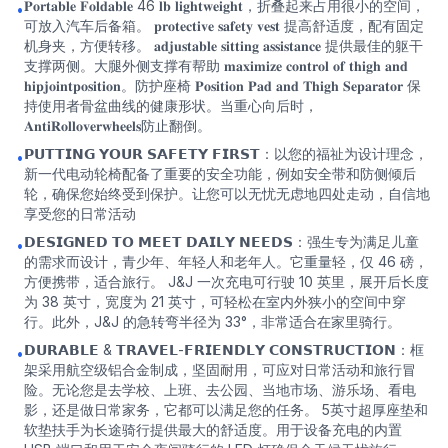
𝐏𝐨𝐫𝐭𝐚𝐛𝐥𝐞 𝐅𝐨𝐥𝐝𝐚𝐛𝐥𝐞 46 𝐥𝐛 𝐥𝐢𝐠𝐡𝐭𝐰𝐞𝐢𝐠𝐡𝐭，折叠起来占用很小的空间，
•
可放入汽车后备箱。 𝐩𝐫𝐨𝐭𝐞𝐜𝐭𝐢𝐯𝐞 𝐬𝐚𝐟𝐞𝐭𝐲 𝐯𝐞𝐬𝐭 提高舒适度，配有固定
机身夹，方便转移。 𝐚𝐝𝐣𝐮𝐬𝐭𝐚𝐛𝐥𝐞 𝐬𝐢𝐭𝐭𝐢𝐧𝐠 𝐚𝐬𝐬𝐢𝐬𝐭𝐚𝐧𝐜𝐞 提供最佳的躯干
支撑两侧。大腿外侧支撑有帮助 𝐦𝐚𝐱𝐢𝐦𝐢𝐳𝐞 𝐜𝐨𝐧𝐭𝐫𝐨𝐥 𝐨𝐟 𝐭𝐡𝐢𝐠𝐡 𝐚𝐧𝐝
𝐡𝐢𝐩𝐣𝐨𝐢𝐧𝐭𝐩𝐨𝐬𝐢𝐭𝐢𝐨𝐧。防护座椅 𝐏𝐨𝐬𝐢𝐭𝐢𝐨𝐧 𝐏𝐚𝐝 𝐚𝐧𝐝 𝐓𝐡𝐢𝐠𝐡 𝐒𝐞𝐩𝐚𝐫𝐚𝐭𝐨𝐫 保
持使用者骨盆曲线的健康形状。当重心向后时，
𝐀𝐧𝐭𝐢𝐑𝐨𝐥𝐥𝐨𝐯𝐞𝐫𝐰𝐡𝐞𝐞𝐥𝐬防止翻倒。
𝗣𝗨𝗧𝗧𝗜𝗡𝗚 𝗬𝗢𝗨𝗥 𝗦𝗔𝗙𝗘𝗧𝗬 𝗙𝗜𝗥𝗦𝗧：以您的福祉为设计理念，
•
新一代电动轮椅配备了重要的安全功能，例如安全带和防侧倾后
轮，确保您始终受到保护。让您可以无忧无虑地四处走动，自信地
享受您的日常活动
𝗗𝗘𝗦𝗜𝗚𝗡𝗘𝗗 𝗧𝗢 𝗠𝗘𝗘𝗧 𝗗𝗔𝗜𝗟𝗬 𝗡𝗘𝗘𝗗𝗦：强生专为满足儿童
•
的需求而设计，青少年、年轻人和老年人。它重量轻，仅 46 磅，
方便携带，适合旅行。 J&J 一次充电可行驶 10 英里，展开后长度
为 38 英寸，宽度为 21 英寸，可轻松在室内外狭小的空间中穿
行。此外，J&J 的急转弯半径为 33°，非常适合在家里骑行。
𝗗𝗨𝗥𝗔𝗕𝗟𝗘 & 𝗧𝗥𝗔𝗩𝗘𝗟-𝗙𝗥𝗜𝗘𝗡𝗗𝗟𝗬 𝗖𝗢𝗡𝗦𝗧𝗥𝗨𝗖𝗧𝗜𝗢𝗡：框
•
架采用航空级铝合金制成，坚固耐用，可应对日常活动和旅行冒
险。无论您是去学校、上班、去公园、当地市场、游乐场、看电
影，还是做日常家务，它都可以满足您的任务。 5英寸超厚座垫和
软垫扶手为长途骑行提供最大的舒适度。用于设备充电的内置