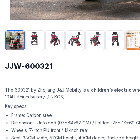
JJW-600321
The 600321 by Zhejiang J&J Mobility is a
children’s electric wh
10AH lithium battery (1.8 KGS).
Key specs:
Frame: Carbon steel
Dimensions: Unfolded (97*
54*
87 CM) / Folded (75*
29*
69 C
Wheels: 7-inch PU front / 12-inch rear
Seat: 38CM width, 57CM height, 40CM depth; Backrest heigh