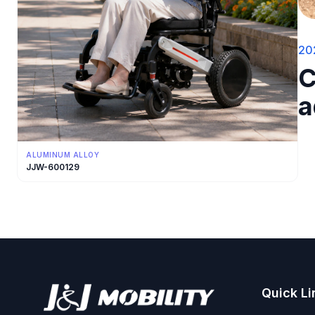
20
C
a
ALUMINUM ALLOY
JJW-600129
Quick Li