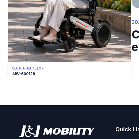
20
C
e
ALUMINUM ALLOY
JJW-600129
Quick Li