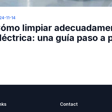
24-11-14
ómo limpiar adecuadament
léctrica: una guía paso a 
nks
Contact