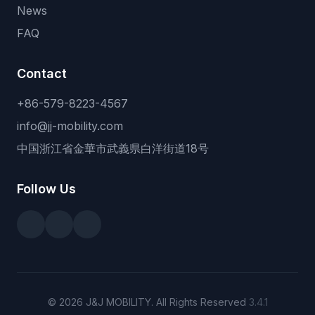
News
FAQ
Contact
+86-579-8223-4567
info@jj-mobility.com
中国浙江省金華市武義県白洋街道18号
Follow Us
© 2026 J&J MOBILITY. All Rights Reserved
3.4.1