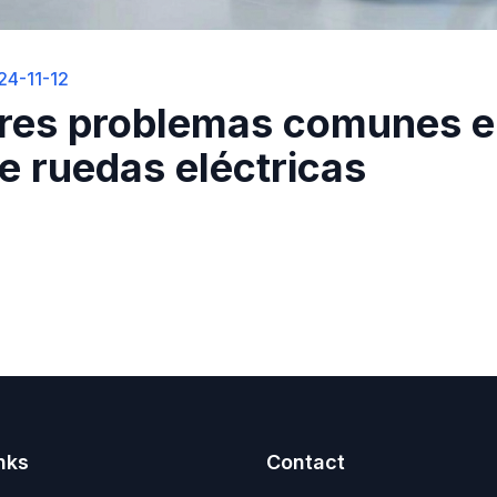
24-11-12
res problemas comunes en 
e ruedas eléctricas
nks
Contact