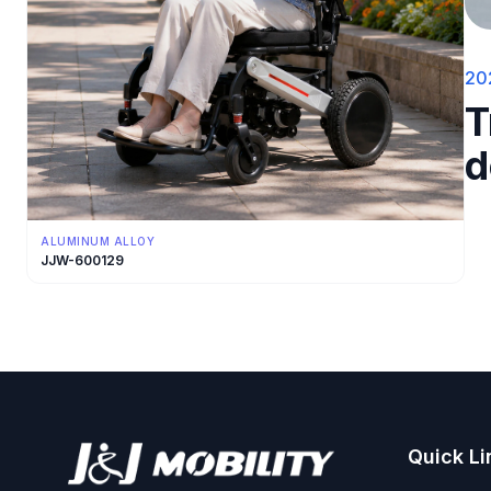
20
T
d
ALUMINUM ALLOY
JJW-600129
Quick Li